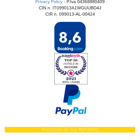
Privacy Policy
- P.Iva 04368880409
CIN n. IT099013A1WGUUBD4J
CIR n. 099013-AL-00424
Realizzato da
Tag Marketing