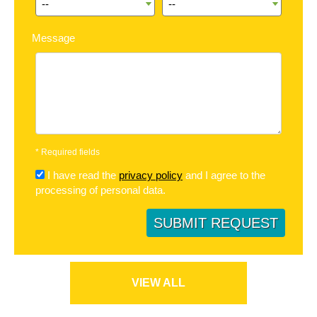
Message
*
Required fields
I have read the
privacy policy
and I agree to the
processing of personal data.
SUBMIT REQUEST
VIEW ALL