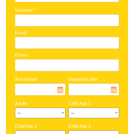
Surname
*
Email
*
Phone
Arrival date
Departure date
Adults
Child Age 1
Child Age 2
Child Age 3