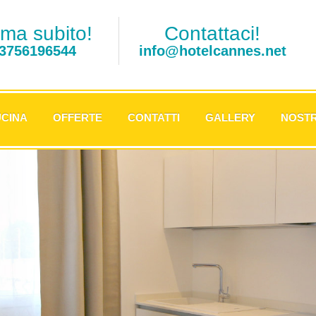
ma subito!
Contattaci!
3756196544
info@hotelcannes.net
CINA
OFFERTE
CONTATTI
GALLERY
NOSTR