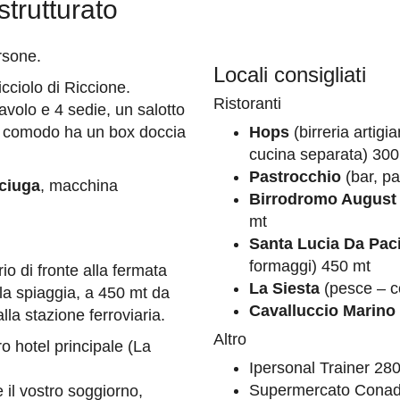
trutturato
rsone.
Locali consigliati
cciolo di Riccione.
Ristoranti
avolo e 4 sedie, un salotto
to comodo ha un box doccia
Hops
(birreria artigi
cucina separata) 300
Pastrocchio
(bar, pa
sciuga
, macchina
Birrodromo August
mt
Santa Lucia Da Pac
formaggi) 450 mt
rio di fronte alla fermata
La Siesta
(pesce – co
la spiaggia, a 450 mt da
Cavalluccio Marino
la stazione ferroviaria.
Altro
ro hotel principale (La
Ipersonal Trainer 28
Supermercato Conad 
 il vostro soggiorno,