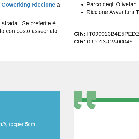
Parco degli Olivetani
l
Coworking Riccione
a
Riccione Avventura 
 strada. Se preferite è
tato con posto assegnato
CIN:
IT099013B4E5PED2
CIR:
099013-CV-00046
n®, topper 5cm