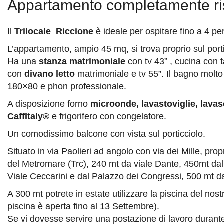
Appartamento completamente ris
Il
Trilocale Riccione
è ideale per ospitare fino a 4 pe
L’appartamento, ampio 45 mq, si trova proprio sul porti
Ha una
stanza matrimoniale
con tv 43” , cucina con t
con
divano letto
matrimoniale e tv 55”. Il bagno mol
180×80 e phon professionale.
A disposizione forno
microonde, lavastoviglie, lava
CaffItaly®
e frigorifero con congelatore.
Un comodissimo balcone con vista sul porticciolo.
Situato in via Paolieri ad angolo con via dei Mille, prop
del Metromare (Trc), 240 mt da viale Dante, 450mt dal
Viale Ceccarini e dal Palazzo dei Congressi, 500 mt dal
A 300 mt potrete in estate utilizzare la piscina del nost
piscina è aperta fino al 13 Settembre).
Se vi dovesse servire una postazione di lavoro durante