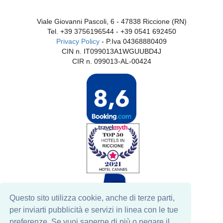
Viale Giovanni Pascoli, 6 - 47838 Riccione (RN)
Tel.
+39 3756196544
-
+39 0541 692450
Privacy Policy
- P.Iva 04368880409
CIN n. IT099013A1WGUUBD4J
CIR n. 099013-AL-00424
Questo sito utilizza cookie, anche di terze parti,
per inviarti pubblicità e servizi in linea con le tue
preferenze. Se vuoi saperne di più o negare il