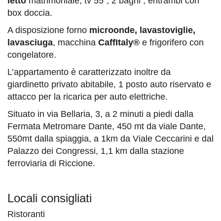
letto
matrimoniale, tv 55”, 2 bagni , entrambi con
box doccia.
A disposizione forno
microonde, lavastoviglie,
lavasciuga
, macchina
CaffItaly®
e frigorifero con
congelatore.
L’appartamento è caratterizzato inoltre da
giardinetto privato abitabile, 1 posto auto riservato e
attacco per la ricarica per auto elettriche.
Situato in via Bellaria, 3, a 2 minuti a piedi dalla
Fermata Metromare Dante, 450 mt da viale Dante,
550mt dalla spiaggia, a 1km da Viale Ceccarini e dal
Palazzo dei Congressi, 1,1 km dalla stazione
ferroviaria di Riccione.
Locali consigliati
Ristoranti