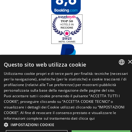
Questo sito web utilizza cookie
Questo sito utilizza cookie, anche di terze parti,
per inviarti pubblicità e servizi in linea con le tue
Utilizziamo cookie propri e di terze parti per finalità: tecniche (necessari
ITALIAN
per la navigazione), analitiche (per le statistiche) e cookie traccianti / di
preferenze. Se vuoi saperne di più o negare il
profilazione (relativi alle Tue preferenze) per mostrarti pubblicità
Realizzato da
Tag Marketing
consenso a tutti o ad alcuni cookie clicca su
ENGLISH
personalizzata sulla base della navigazione delle pagine del sito.
Scopri di più. Chiudendo questo banner,
Puoi accettare tutti i cookie premendo il pulsante “ACCETTA TUTTI I
GERMAN
scorrendo questa pagina o cliccando qualunque
COOKIE”, proseguire cliccando su “ACCETTA COOKIE TECNICI” o
visualizzare i dettagli dei Cookie utilizzati cliccando su “IMPOSTAZIONI
FRENCH
suo elemento acconsenti all’uso dei cookie.
COOKIE”. Al fine di revocare il consenso prestato e visualizzare le
Cookie Policy
RUSSIAN
informazioni complete sul trattamento dati
clicca qui
IMPOSTAZIONI COOKIE
Accetto