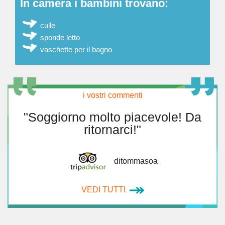
In camera i bambini trovano:
culle
sponde letto
vaschette per il bagno
i vostri commenti
"Soggiorno molto piacevole! Da
ritornarci!"
ditommasoa
VEDI TUTTI