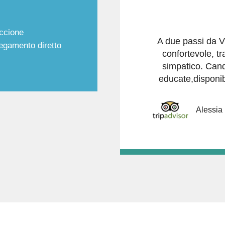
iccione
A due passi da V
llegamento diretto
confortevole, tr
simpatico. Cand
educate,disponibi
Alessia