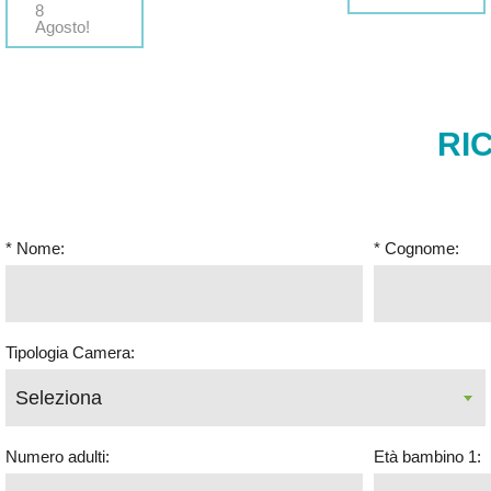
8
Agosto!
RI
* Nome:
* Cognome:
Tipologia Camera:
Numero adulti:
Età bambino 1: