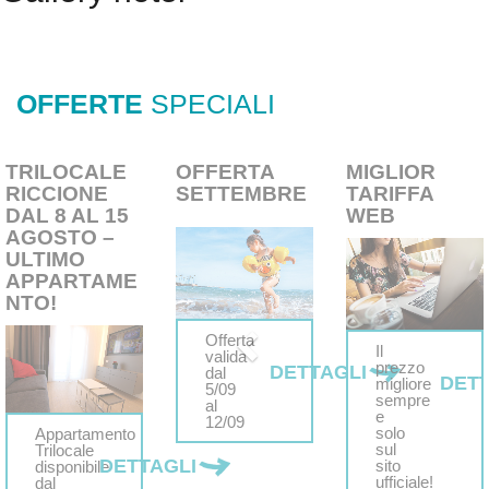
OFFERTE
SPECIALI
TRILOCALE
OFFERTA
MIGLIOR
RICCIONE
SETTEMBRE
TARIFFA
DAL 8 AL 15
WEB
AGOSTO –
ULTIMO
APPARTAME
NTO!
Offerta
Il
valida
prezzo
DETTAGLI
dal
DETT
migliore
5/09
sempre
al
e
12/09
solo
Appartamento
sul
Trilocale
DETTAGLI
sito
disponibile
ufficiale!
dal