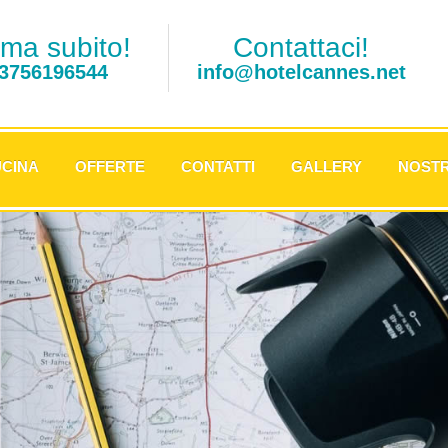
ma subito!
Contattaci!
3756196544
info@hotelcannes.net
CINA
OFFERTE
CONTATTI
GALLERY
NOSTR