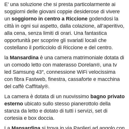
E’ una soluzione che si presta particolarmente ai
soggiorni delle giovani coppie desiderose di vivere
un
soggiorno in centro a Riccione
godendosi la
città in ogni sui aspetto, dalla colazione, all’aperitivo,
alla cena, senza limiti di orari. Una fantastica
opportunità per scoprire gli svariati locali che
costellano il porticciolo di Riccione e del centro.
la
Mansardina
è una camera matrimoniale dotata di
un comodo letto con materasso Dorelan®, una tv
led Samsung 43″, connessione WiFi velocissima
con fibra Fastweb, finestra, cassaforte e macchina
del caffè CaffItaly®.
La camera è dotata di un nuovissimo
bagno privato
esterno
ubicato sullo stesso pianerottolo della
stanza da letto e dotato di tutti i servizi, set di
cortesia e box doccia.
La
Mansardina
si trova in via Paolieri ad angolo con