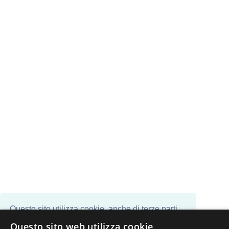
Questo sito utilizza cookie, anche di terze parti,
per inviarti pubblicità e servizi in linea con le tue
Questo sito web utilizza cookie