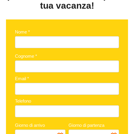
tua vacanza!
Nome
*
Cognome
*
Email
*
Telefono
Giorno di arrivo
Giorno di partenza