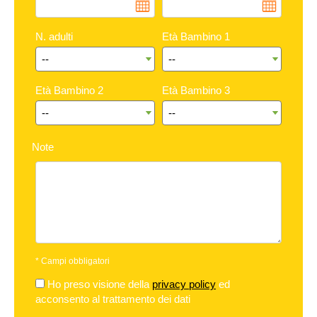
N. adulti
Età Bambino 1
Età Bambino 2
Età Bambino 3
Note
*
Campi obbligatori
Ho preso visione della
privacy policy
ed
acconsento al trattamento dei dati