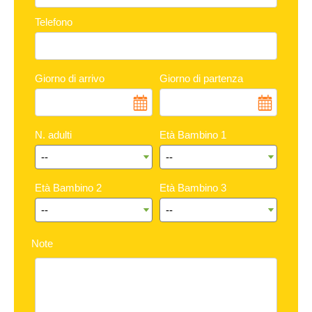
Telefono
Giorno di arrivo
Giorno di partenza
N. adulti
Età Bambino 1
Età Bambino 2
Età Bambino 3
Note