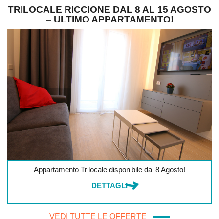
NE DAL 8 AL 15 AGOSTO
OFFERT
APPARTAMENTO!
Offerta vali
le disponibile dal 8 Agosto!
D
ETTAGLI
VEDI TUTTE LE OFFERTE