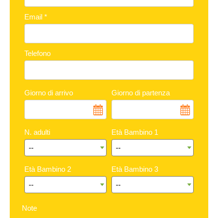
Email
*
Telefono
Giorno di arrivo
Giorno di partenza
N. adulti
Età Bambino 1
Età Bambino 2
Età Bambino 3
Note