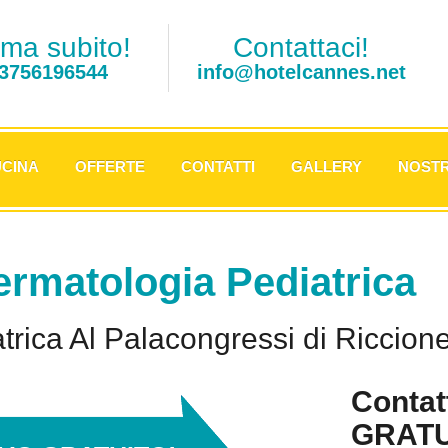
ma subito!
Contattaci!
3756196544
info@hotelcannes.net
CINA
OFFERTE
CONTATTI
GALLERY
NOSTR
rmatologia Pediatrica
rica Al Palacongressi di Riccion
Contat
GRATUI