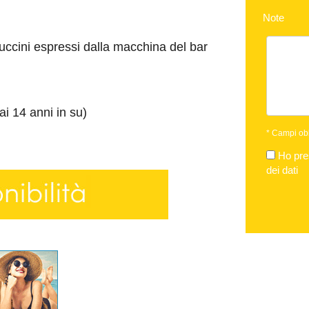
Note
uccini espressi dalla macchina del bar
i 14 anni in su)
*
Campi obb
Ho pres
dei dati