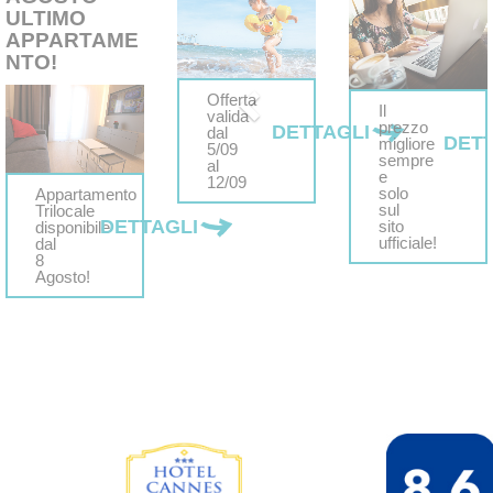
ULTIMO
APPARTAME
NTO!
Offerta
Il
valida
prezzo
DETTAGLI
dal
DETT
migliore
5/09
sempre
al
e
12/09
solo
Appartamento
sul
Trilocale
DETTAGLI
sito
disponibile
ufficiale!
dal
8
Agosto!