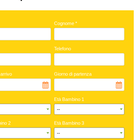
Cognome
*
Telefono
 arrivo
Giorno di partenza
Età Bambino 1
ino 2
Età Bambino 3